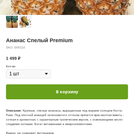
Ананас Спелый Premium
SKU:
G00110
1 499
₽
Кол-во
В корзину
Описание:
Крупные, спелые ананасы, выращенные под жарким солнцем Коста-
Рики. Под плотной кожицей зеленоватого оттенка прячется ярко-желтая мякоть -
сочная и ароматная, с характерным тропическим вкусом, c освежающими кисло-
сладкими нотками. Богат витаминами и микроэлементами.
Важно: не содержит пестицидов.