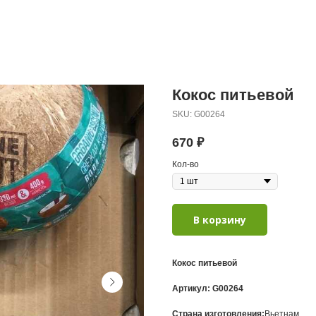
Кокос питьевой
SKU:
G00264
670
₽
Кол-во
В корзину
Кокос питьевой
Артикул:
G00264
Страна изготовления:
Вьетнам