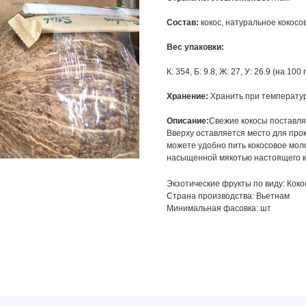
Состав:
кокос, натуральное кокосо
Вес упаковки:
К: 354, Б: 9.8, Ж: 27, У: 26.9 (на 100 г
Хранение:
Хранить при температур
Описание:
Свежие кокосы поставля
Вверху оставляется место для прок
можете удобно пить кокосовое моло
насыщенной мякотью настоящего к
Экзотические фрукты по виду: Коко
Страна производства: Вьетнам
Минимальная фасовка: шт