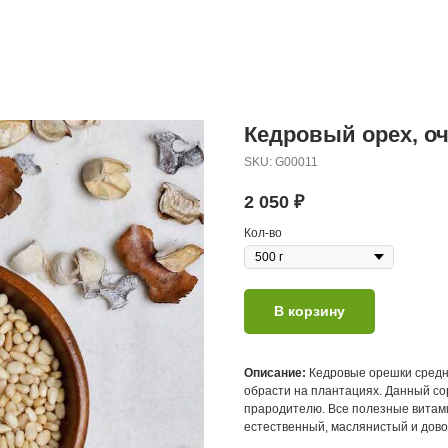
Кедровый орех, о
SKU:
G00011
2 050
₽
Кол-во
В корзину
Описание:
Кедровые орешки средне
обрасти на плантациях. Данный сор
прародителю. Все полезные витами
естественный, маслянистый и дово