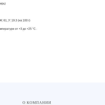
ирь)
Ж: 61, У: 19.3 (на 100 г)
мпературе от +3 до +25 °С.
О КОМПАНИИ