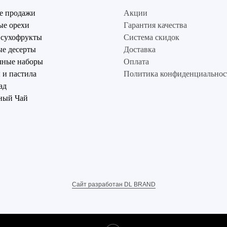
е продажи
Акции
ые орехи
Гарантия качества
 сухофрукты
Система скидок
е десерты
Доставка
чные наборы
Оплата
и пастила
Политика конфиденциальнос
ад
ный Чай
Сайт разработан DL BRAND