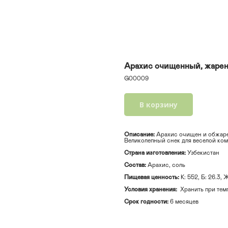
Арахис очищенный, жаре
G00009
В корзину
Описание:
Арахис очищен и обжаре
Великолепный снек для веселой ком
Страна изготовления:
Узбекистан
Состав:
Арахис, соль
Пищевая ценность:
К: 552, Б: 26.3, Ж
Условия хранения:
Хранить при темп
Срок годности:
6 месяцев