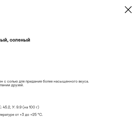
ный, соленый
н с солью для придания более насыщенного вкуса.
пании друзей.
: 45.2, У: 9.9 (на 100 г)
ературе от +3 до +25 °С.