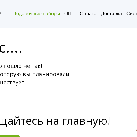
с
Подарочные наборы
ОПТ
Оплата
Доставка
Сист
....
Вопрос - 
о пошло не так!
которую вы планировали
ществует.
щайтесь на главную!