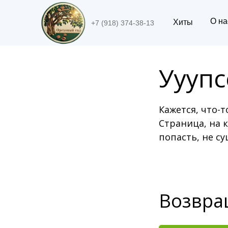
О на
Хиты
+7 (918) 374-38-13
Ууупсс
Кажется, что-т
Страница, на 
попасть, не су
Возвра