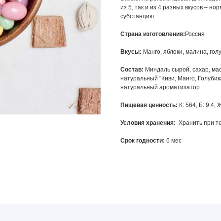
из 5, так и из 4 разных вкусов – н
субстанцию.
Страна изготовления:
Россия
Вкусы:
Манго, яблоки, малина, голу
Состав:
Миндаль сырой, сахар, мас
натуральный "Киви, Манго, Голубика
натуральный ароматизатор
Пищевая ценность:
К: 564, Б: 9.4, 
Условия хранения:
Хранить при те
Срок годности:
6 мес