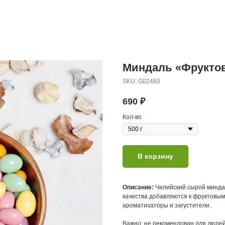
Миндаль «Фруктов
SKU:
G02460
690
₽
Кол-во
В корзину
Описание:
Чилийский сырой минда
качества добавляются к фруктовым 
ароматизаторы и загустители.
Важно: не рекомендован для людей