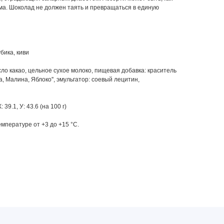
орма. Шоколад не должен таять и превращаться в единую
бика, киви
ло какао, цельное сухое молоко, пищевая добавка: краситель
, Малина, Яблоко'', эмульгатор: соевый лецитин,
Ж: 39.1, У: 43.6 (на 100 г)
мпературе от +3 до +15 °С.