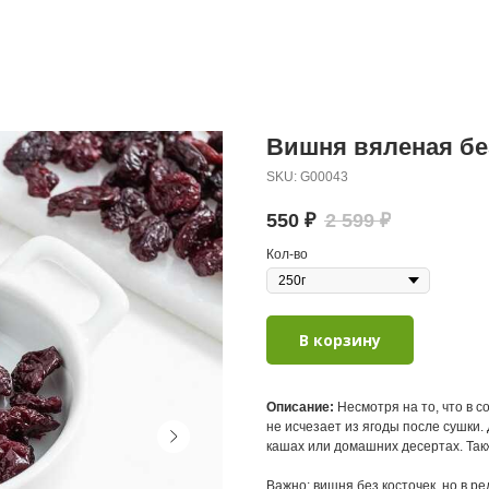
Вишня вяленая бе
SKU:
G00043
550
₽
2 599
₽
Кол-во
В корзину
Описание:
Несмотря на то, что в с
не исчезает из ягоды после сушки.
кашах или домашних десертах. Так
Важно: вишня без косточек, но в р