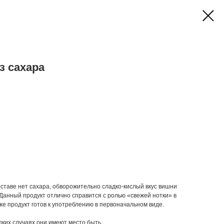
з сахара
оставе нет сахара, обворожительно сладко-кислый вкус вишни
 Данный продукт отлично справится с ролью «свежей нотки» в
же продукт готов к употреблению в первоначальном виде.
едких случаях они имеют место быть