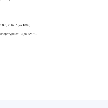
Ж: 0.6, У: 69.7 (на 100 г)
мпературе от +3 до +25 °С.