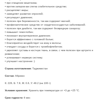
• при очищении кишечника;
• против запоров как слегка слабительное средство;
• расщепляет жиры;
• замедляет развитие опухолей;
• регулирует давление;
• полезен при беременности, так как содержит магний;
• профилактическое средство от сердечнососудистых заболеваний;
• полезен при диабете, так как содержит безвредную сахарозу;
• повышает гемоглобин;
• понижает внутричерепное давление;
• борется эффективно с головной болью;
• благоприятно воздействует на кожу и волосы;
• очищает сосуды и борется с тромбофлебитом;
• укрепляет суставы и костную ткань, в связи, с чем полезен при артрите и
ревматизме;
• успокаивает нервную систему;
• улучшает настроение :)
Страна изготовления:
Таджикистан
Состав:
Абрикос
К: 226, Б: 7.8, Ж: 0.6, У: 49.2 (на 100 г)
Условия хранения:
Хранить при температуре от +3 до +25 °С.
Срок годности:
6 мес