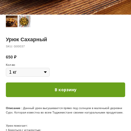
Урюк Сахарный
SKU:
G00037
650
₽
Кол-во
В корзину
Описание :
Данный урюк высушивается прямо под солнцем в маленькой деревни
Сурх. Которая известна во всем Таджикистане своими натуральными продуктами.
Урюк помогает:
• бороться с усталостью;