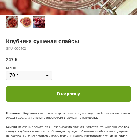
Клубника сушеная слайсы
SKU:
G00402
247
₽
Кол-во
В корзину
Описание:
Клубника имеет ярко выраженный сладкий вкус с небольшой кислинкой.
Ягода нарезана тонкими лепесточкам и аккуратно высушена.
Клубничка очень ароматная и незабываемо вкусная! Кажется что кушаешь спелую,
свежую клубнику только что собранную с грядки :) Сушеная клубника не содержит
ни сахара, ни консервантов и красителей. В нашем инстаграме есть даже видео