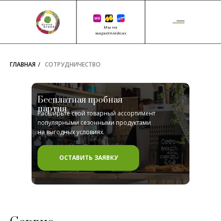
Мы на
маркетплейсах
ГЛАВНАЯ
/
СОТРУДНИЧЕСТВО
Бесплатная пробная
партия
Расширьте свой товарный ассортимент
популярными сезонными продуктами
на выгодных условиях.
ОСТАВИТЬ ЗАЯВКУ